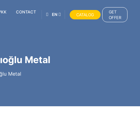
VKK
CONTACT
GET
EN
CATALOG
OFFER
lıoğlu Metal
oğlu Metal