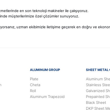
metlerinde en son teknoloji makineler ile çalışıyoruz.
rinde müşterilerimize özel çözümler sunuyoruz.
rıyorsanız, uzman ekibimizle iletişime geçerek en doğru ve ekonom
ALUMINUM GROUP
SHEET METAL
Plate
Aluminum She
n
Cheta
Stainless Stee
Roll
Galvanized S
Aluminum Trapezoid
Prepainted Sh
Black Sheet
DKP Sheet Me