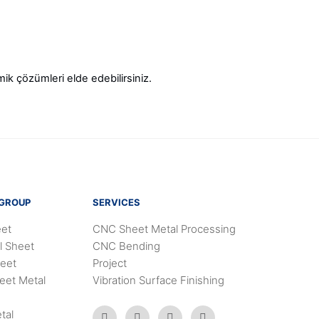
ik çözümleri elde edebilirsiniz.
 GROUP
SERVICES
et
CNC Sheet Metal Processing
l Sheet
CNC Bending
heet
Project
eet Metal
Vibration Surface Finishing
tal